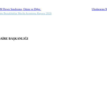
 Down Sendromu, Otizm ve Diğer
Uluslararası N
şim Bozukluklar Meclis Araştırma Raporu 2020
DAİRE BAŞKANLIĞI