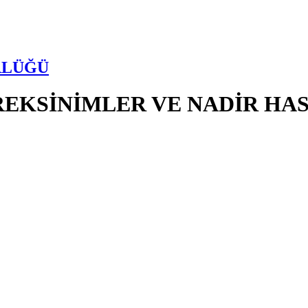
RLÜĞÜ
EREKSİNİMLER VE NADİR HA