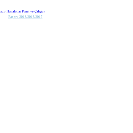
adir Hastalıklar Panel ve Çalıştay
Raporu 2013/2016/2017