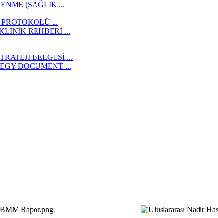
NME (SAĞLIK ...
 PROTOKOLÜ ...
İNİK REHBERİ ...
RATEJİ BELGESİ ...
TEGY DOCUMENT ...