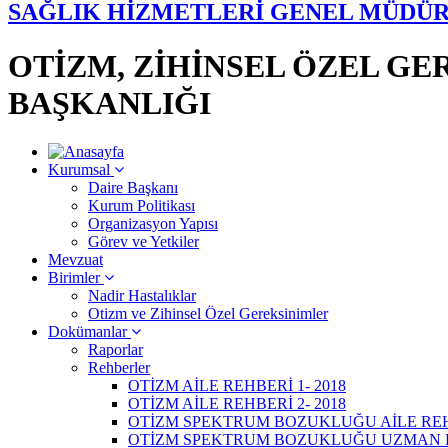
SAĞLIK HİZMETLERİ GENEL MÜDÜ
OTİZM, ZİHİNSEL ÖZEL G
BAŞKANLIĞI
Kurumsal
Daire Başkanı
Kurum Politikası
Organizasyon Yapısı
Görev ve Yetkiler
Mevzuat
Birimler
Nadir Hastalıklar
Otizm ve Zihinsel Özel Gereksinimler
Dokümanlar
Raporlar
Rehberler
OTİZM AİLE REHBERİ 1- 2018
OTİZM AİLE REHBERİ 2- 2018
OTİZM SPEKTRUM BOZUKLUĞU AİLE REH
OTİZM SPEKTRUM BOZUKLUĞU UZMAN R