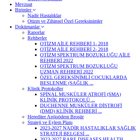
Mevzuat
Birimler
Nadir Hastalıklar
Otizm ve Zihinsel Özel Gereksinimler
Dokümanlar
Raporlar
Rehberler
OTİZM AİLE REHBERİ 1- 2018
OTİZM AİLE REHBERİ 2- 2018
OTİZM SPEKTRUM BOZUKLUĞU AİLE
REHBERİ 2022
OTİZM SPEKTRUM BOZUKLUĞU
UZMAN REHBERİ 2022
ÖZEL GEREKSİNİMLİ ÇOCUKLARDA
BESLENME (SAĞLIK ...
Klinik Protokoller
SPİNAL MUSKÜLER ATROFİ (SMA)
KLİNİK PROTOKOLÜ ...
DUCHENNE MUSKÜLER DİSTROFİ
(DMD) KLİNİK REHBERİ ...
Herediter Anjioödem Broşür
Strateji ve Eylem Planı
2023-2027 NADİR HASTALIKLAR SAĞLIK
STRATEJİ BELGESİ ...
2023-2027 RARE DISEASES HEALTH