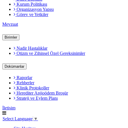
Kurum Politikası
Organizasyon Yapısı
Görev ve Yetkiler
Mevzuat
Birimler
Nadir Hastalıklar
Otizm ve Zihinsel Özel Gereksinimler
Dokümanlar
Raporlar
Rehberler
Klinik Protokoller
Herediter Anjioödem Broşür
Strateji ve Eylem Planı
İletişim
Select Language
▼