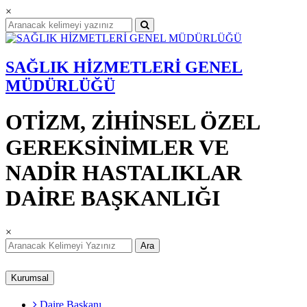
×
SAĞLIK HİZMETLERİ GENEL
MÜDÜRLÜĞÜ
OTİZM, ZİHİNSEL ÖZEL
GEREKSİNİMLER VE
NADİR HASTALIKLAR
DAİRE BAŞKANLIĞI
×
Ara
Kurumsal
Daire Başkanı