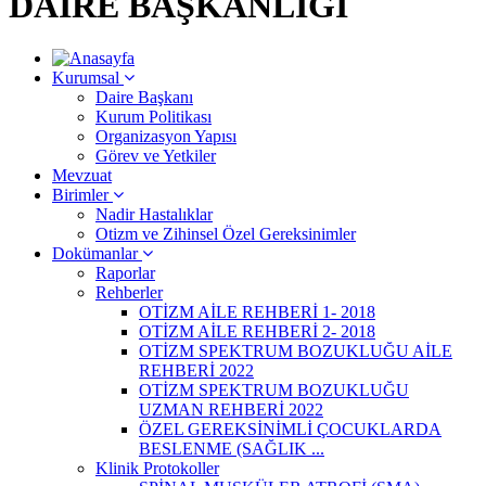
DAİRE BAŞKANLIĞI
Kurumsal
Daire Başkanı
Kurum Politikası
Organizasyon Yapısı
Görev ve Yetkiler
Mevzuat
Birimler
Nadir Hastalıklar
Otizm ve Zihinsel Özel Gereksinimler
Dokümanlar
Raporlar
Rehberler
OTİZM AİLE REHBERİ 1- 2018
OTİZM AİLE REHBERİ 2- 2018
OTİZM SPEKTRUM BOZUKLUĞU AİLE
REHBERİ 2022
OTİZM SPEKTRUM BOZUKLUĞU
UZMAN REHBERİ 2022
ÖZEL GEREKSİNİMLİ ÇOCUKLARDA
BESLENME (SAĞLIK ...
Klinik Protokoller