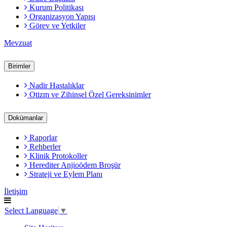
Kurum Politikası
Organizasyon Yapısı
Görev ve Yetkiler
Mevzuat
Birimler
Nadir Hastalıklar
Otizm ve Zihinsel Özel Gereksinimler
Dokümanlar
Raporlar
Rehberler
Klinik Protokoller
Herediter Anjioödem Broşür
Strateji ve Eylem Planı
İletişim
Select Language
▼