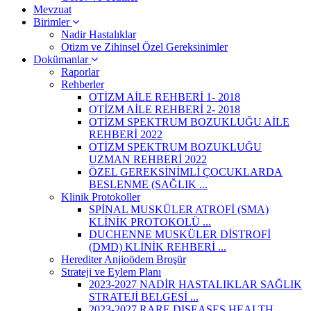
Mevzuat
Birimler
Nadir Hastalıklar
Otizm ve Zihinsel Özel Gereksinimler
Dokümanlar
Raporlar
Rehberler
OTİZM AİLE REHBERİ 1- 2018
OTİZM AİLE REHBERİ 2- 2018
OTİZM SPEKTRUM BOZUKLUĞU AİLE
REHBERİ 2022
OTİZM SPEKTRUM BOZUKLUĞU
UZMAN REHBERİ 2022
ÖZEL GEREKSİNİMLİ ÇOCUKLARDA
BESLENME (SAĞLIK ...
Klinik Protokoller
SPİNAL MUSKÜLER ATROFİ (SMA)
KLİNİK PROTOKOLÜ ...
DUCHENNE MUSKÜLER DİSTROFİ
(DMD) KLİNİK REHBERİ ...
Herediter Anjioödem Broşür
Strateji ve Eylem Planı
2023-2027 NADİR HASTALIKLAR SAĞLIK
STRATEJİ BELGESİ ...
2023-2027 RARE DISEASES HEALTH