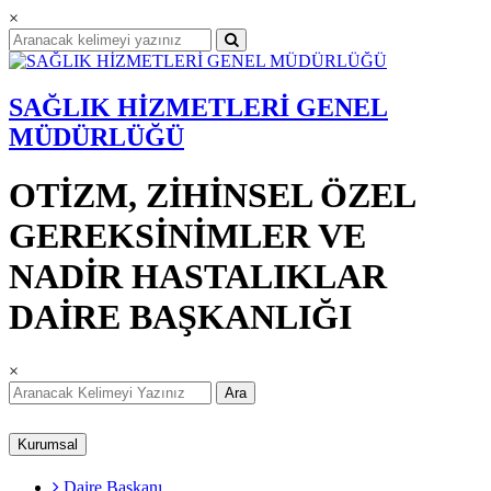
×
SAĞLIK HİZMETLERİ GENEL
MÜDÜRLÜĞÜ
OTİZM, ZİHİNSEL ÖZEL
GEREKSİNİMLER VE
NADİR HASTALIKLAR
DAİRE BAŞKANLIĞI
×
Ara
Kurumsal
Daire Başkanı