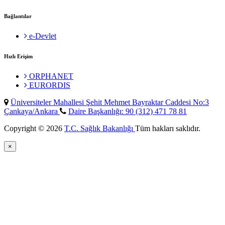
Bağlantılar
e-Devlet
Hızlı Erişim
ORPHANET
EURORDIS
Üniversiteler Mahallesi Şehit Mehmet Bayraktar Caddesi No:3
Çankaya/Ankara
Daire Başkanlığı: 90 (312) 471 78 81
Copyright © 2026
T.C. Sağlık Bakanlığı
Tüm hakları saklıdır.
×